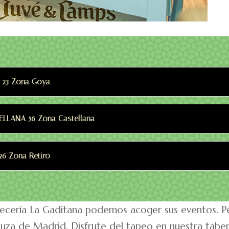
 23 Zona Goya
LLANA 56 Zona Castellana
6 Zona Retiro
ería La Gaditana podemos acoger sus eventos. Pers
aluza de Madrid. Disfrute del tapeo en nuestra taber