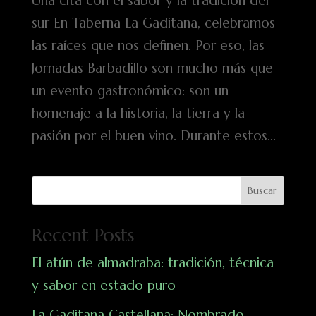
Una cita con el sabor y la tradición del
sur En Taberna La Gaditana, celebramos
las raíces que nos definen. Por eso, las
Jornadas Barbadillo son mucho más que
un evento gastronómico: son un
homenaje a la historia, la tierra y la
pasión por el buen vino. Durante estos...
Buscar
Recent Posts
El atún de almadraba: tradición, técnica
y sabor en estado puro
La Gaditana Castellana: Nombrado